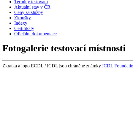
Termíny testování
Aktuální stav v ČR
Ceny za služby
Zkoušky
Indexy
Certifikáty
Oficiální dokumentace
Fotogalerie testovací místnosti
Zkratka a logo ECDL / ICDL jsou chráněné známky
ICDL Foundati