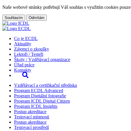
Naše webové stránky potřebují Váš souhlas s využitím cookies pouze
Souhlasím
Odmítám
Co je ECDL
Aktuality
Zájemci o zkoušky
Lektoři / Testeři
Školy / Vzdělávací organizace
Úřad práce
Kontakty
Vzdělávací a certifikační střediska
Program ECDL Advanced
Program Digitální fotografie
Program ICDL Digital Citizen
Program ICDL Insights
Postup akreditace
Testovací místnosti
Postup akreditace
Testovací prostředí