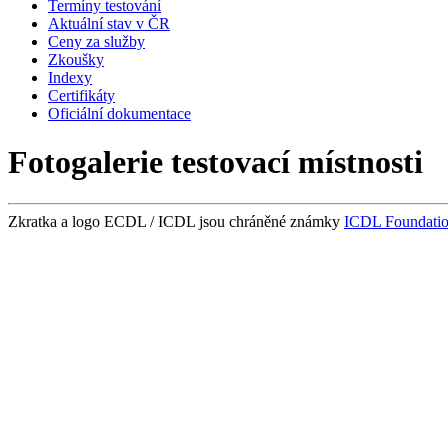
Termíny testování
Aktuální stav v ČR
Ceny za služby
Zkoušky
Indexy
Certifikáty
Oficiální dokumentace
Fotogalerie testovací místnosti
Zkratka a logo ECDL / ICDL jsou chráněné známky
ICDL Foundati