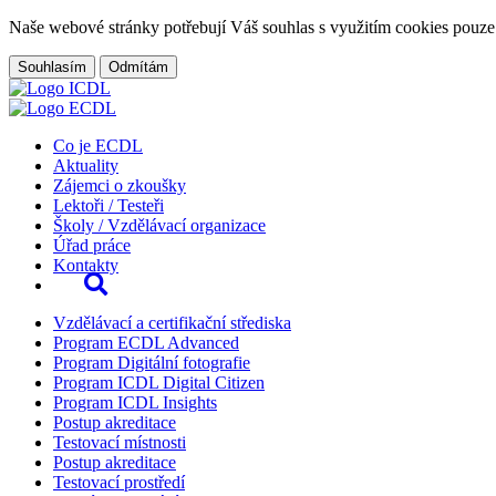
Naše webové stránky potřebují Váš souhlas s využitím cookies pouze
Souhlasím
Odmítám
Co je ECDL
Aktuality
Zájemci o zkoušky
Lektoři / Testeři
Školy / Vzdělávací organizace
Úřad práce
Kontakty
Vzdělávací a certifikační střediska
Program ECDL Advanced
Program Digitální fotografie
Program ICDL Digital Citizen
Program ICDL Insights
Postup akreditace
Testovací místnosti
Postup akreditace
Testovací prostředí