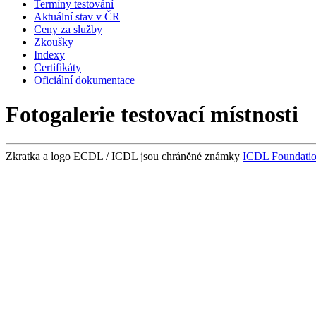
Termíny testování
Aktuální stav v ČR
Ceny za služby
Zkoušky
Indexy
Certifikáty
Oficiální dokumentace
Fotogalerie testovací místnosti
Zkratka a logo ECDL / ICDL jsou chráněné známky
ICDL Foundati