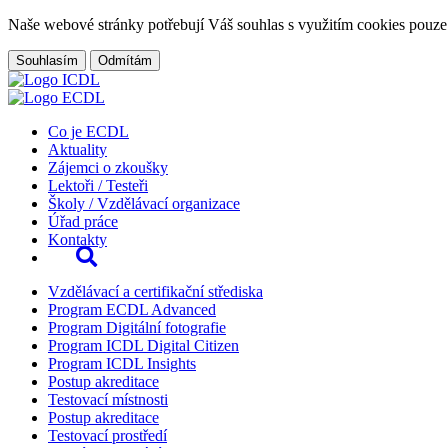
Naše webové stránky potřebují Váš souhlas s využitím cookies pouze
Souhlasím
Odmítám
Co je ECDL
Aktuality
Zájemci o zkoušky
Lektoři / Testeři
Školy / Vzdělávací organizace
Úřad práce
Kontakty
Vzdělávací a certifikační střediska
Program ECDL Advanced
Program Digitální fotografie
Program ICDL Digital Citizen
Program ICDL Insights
Postup akreditace
Testovací místnosti
Postup akreditace
Testovací prostředí