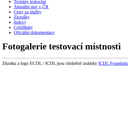
Termíny testování
Aktuální stav v ČR
Ceny za služby
Zkoušky
Indexy
Certifikáty
Oficiální dokumentace
Fotogalerie testovací místnosti
Zkratka a logo ECDL / ICDL jsou chráněné známky
ICDL Foundati