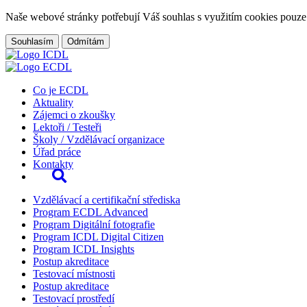
Naše webové stránky potřebují Váš souhlas s využitím cookies pouze
Souhlasím
Odmítám
Co je ECDL
Aktuality
Zájemci o zkoušky
Lektoři / Testeři
Školy / Vzdělávací organizace
Úřad práce
Kontakty
Vzdělávací a certifikační střediska
Program ECDL Advanced
Program Digitální fotografie
Program ICDL Digital Citizen
Program ICDL Insights
Postup akreditace
Testovací místnosti
Postup akreditace
Testovací prostředí