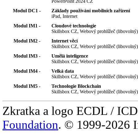
PowerPoint 2024 CZ
Modul DC1 -
Základy používání mobilních zařízení
iPad, Internet
Modul IM1 -
Cloudové technologie
Skillsbox CZ, Webový prohlížeč (libovolný
Modul IM2 -
Internet věcí
Skillsbox CZ, Webový prohlížeč (libovolný
Modul IM3 -
Umělá inteligence
Skillsbox CZ, Webový prohlížeč (libovolný
Modul IM4 -
Velká data
Skillsbox CZ, Webový prohlížeč (libovolný
Modul IM5 -
Technologie Blockchain
Skillsbox CZ, Webový prohlížeč (libovolný
Zkratka a logo ECDL / IC
Foundation
. © 1999-2026 I