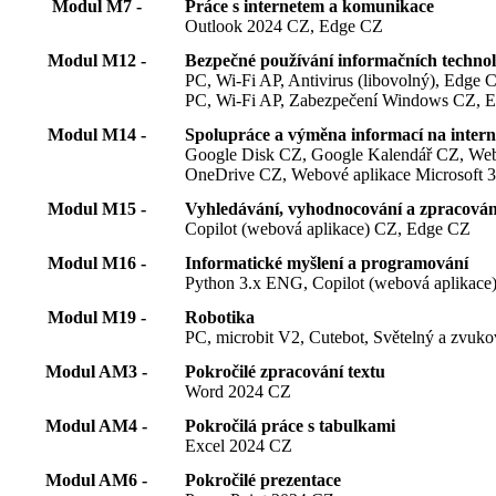
Modul M7 -
Práce s internetem a komunikace
Outlook 2024 CZ, Edge CZ
Modul M12 -
Bezpečné používání informačních technol
PC, Wi-Fi AP, Antivirus (libovolný), Edge 
PC, Wi-Fi AP, Zabezpečení Windows CZ, 
Modul M14 -
Spolupráce a výměna informací na intern
Google Disk CZ, Google Kalendář CZ, Webo
OneDrive CZ, Webové aplikace Microsoft 3
Modul M15 -
Vyhledávání, vyhodnocování a zpracování
Copilot (webová aplikace) CZ, Edge CZ
Modul M16 -
Informatické myšlení a programování
Python 3.x ENG, Copilot (webová aplikac
Modul M19 -
Robotika
PC, microbit V2, Cutebot, Světelný a zvu
Modul AM3 -
Pokročilé zpracování textu
Word 2024 CZ
Modul AM4 -
Pokročilá práce s tabulkami
Excel 2024 CZ
Modul AM6 -
Pokročilé prezentace