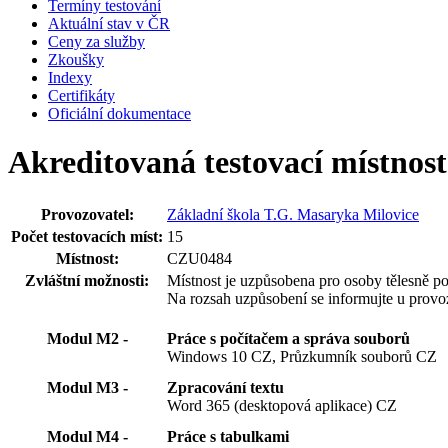
Termíny testování
Aktuální stav v ČR
Ceny za služby
Zkoušky
Indexy
Certifikáty
Oficiální dokumentace
Akreditovaná testovací místno
Provozovatel:
Základní škola T.G. Masaryka Milovice
Počet testovacích míst:
15
Místnost:
CZU0484
Zvláštní možnosti:
Místnost je uzpůsobena pro osoby tělesně po
Na rozsah uzpůsobení se informujte u provoz
Modul M2 -
Práce s počítačem a správa souborů
Windows 10 CZ, Průzkumník souborů CZ
Modul M3 -
Zpracování textu
Word 365 (desktopová aplikace) CZ
Modul M4 -
Práce s tabulkami