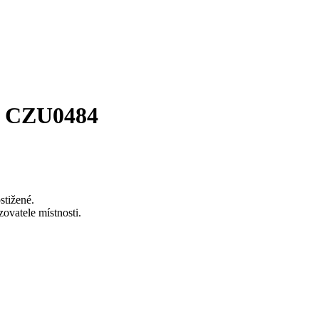
st CZU0484
stižené.
ovatele místnosti.