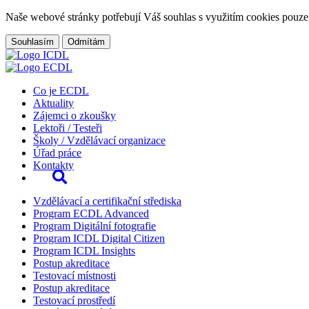
Naše webové stránky potřebují Váš souhlas s využitím cookies pouze
Souhlasím
Odmítám
Co je ECDL
Aktuality
Zájemci o zkoušky
Lektoři / Testeři
Školy / Vzdělávací organizace
Úřad práce
Kontakty
Vzdělávací a certifikační střediska
Program ECDL Advanced
Program Digitální fotografie
Program ICDL Digital Citizen
Program ICDL Insights
Postup akreditace
Testovací místnosti
Postup akreditace
Testovací prostředí