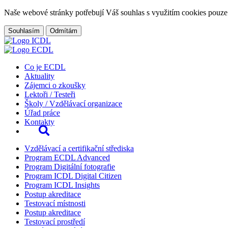
Naše webové stránky potřebují Váš souhlas s využitím cookies pouze
Souhlasím
Odmítám
Co je ECDL
Aktuality
Zájemci o zkoušky
Lektoři / Testeři
Školy / Vzdělávací organizace
Úřad práce
Kontakty
Vzdělávací a certifikační střediska
Program ECDL Advanced
Program Digitální fotografie
Program ICDL Digital Citizen
Program ICDL Insights
Postup akreditace
Testovací místnosti
Postup akreditace
Testovací prostředí