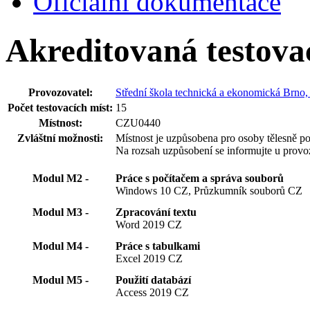
Oficiální dokumentace
Akreditovaná testova
Provozovatel:
Střední škola technická a ekonomická Brno
Počet testovacích míst:
15
Místnost:
CZU0440
Zvláštní možnosti:
Místnost je uzpůsobena pro osoby tělesně po
Na rozsah uzpůsobení se informujte u provoz
Modul M2 -
Práce s počítačem a správa souborů
Windows 10 CZ, Průzkumník souborů CZ
Modul M3 -
Zpracování textu
Word 2019 CZ
Modul M4 -
Práce s tabulkami
Excel 2019 CZ
Modul M5 -
Použití databází
Access 2019 CZ